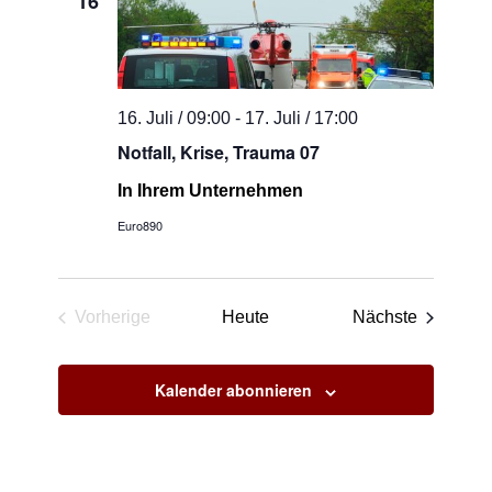
16
16. Juli / 09:00
-
17. Juli / 17:00
Notfall, Krise, Trauma 07
In Ihrem Unternehmen
Euro890
Veransta
Vorherige
Heute
Nächste
Veranstaltungen
Kalender abonnieren