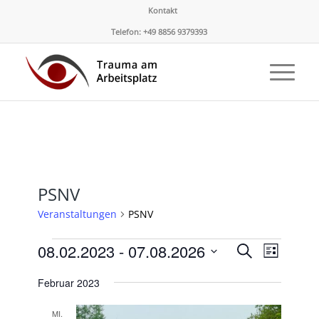
Kontakt
Telefon: +49 8856 9379393
PSNV
Veranstaltungen
PSNV
Veranstaltungen
Veransta
Verans
08.02.2023
 - 
07.08.2026
Suche
Liste
Ansicht
Suche
Datum
Naviga
Februar 2023
und
wählen.
Ansichte
MI.