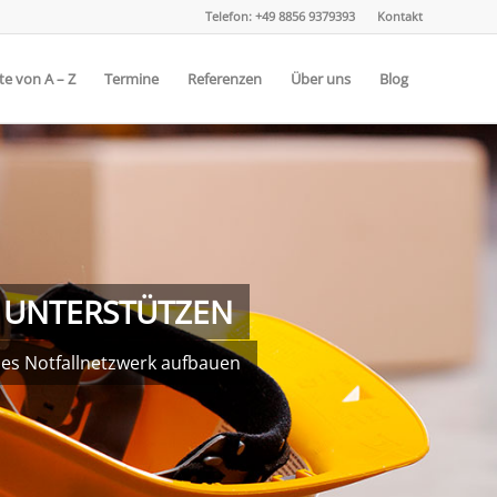
Telefon: +49 8856 9379393
Kontakt
e von A – Z
Termine
Referenzen
Über uns
Blog
S UNTERSTÜTZEN
ales Notfallnetzwerk aufbauen