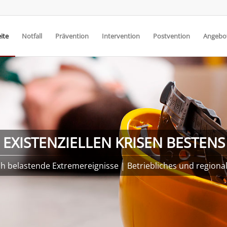
ite
Notfall
Prävention
Intervention
Postvention
Angebot
N EXISTENZIELLEN KRISEN BESTEN
ch belastende Extremereignisse | Betriebliches und region