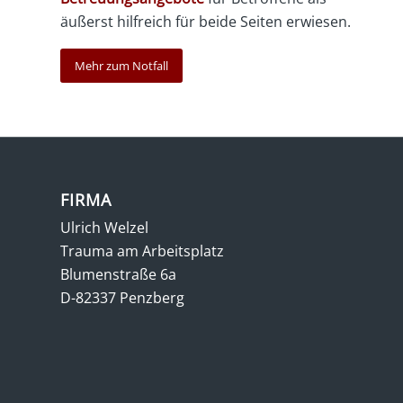
äußerst hilfreich für beide Seiten erwiesen.
Mehr zum Notfall
FIRMA
Ulrich Welzel
Trauma am Arbeitsplatz
Blumenstraße 6a
D-82337 Penzberg