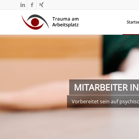
Startse
MITARBEITER I
Vorbereitet sein auf psychis