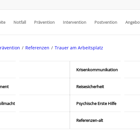
ite
Notfall
Prävention
Intervention
Postvention
Angebot
rävention
/
Referenzen
/
Trauer am Arbeitsplatz
Krisenkommunikation
ment
Reisesicherheit
llmacht
Psychische Erste Hilfe
Referenzen-alt