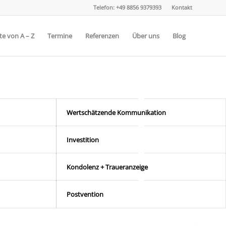
Telefon: +49 8856 9379393
Kontakt
e von A – Z
Termine
Referenzen
Über uns
Blog
Wertschätzende Kommunikation
Investition
Kondolenz + Traueranzeige
Postvention