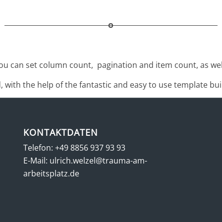
u can set column count, pagination and item count, as well i
with the help of the fantastic and easy to use template build
KONTAKTDATEN
Telefon:
+49 8856 937 93 93
E-Mail:
ulrich.welzel@trauma-am-
arbeitsplatz.de