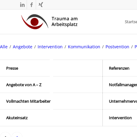
Startse
Alle
/
Angebote
/
Intervention
/
Kommunikation
/
Postvention
/
P
Presse
Referenzen
Angebote von A – Z
Notfallmanage
Vollmachten Mitarbeiter
Unternehmervo
Akuteinsatz
Intervention