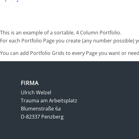
1
2
This is an example of a sortable, 4 Column Portfolio.
For each Portfolio Page you create (any number possible) yo
You can add Portfolio Grids to every Page you want or need, 
FIRMA
Ulrich Welzel
Trauma am Arbeitsplatz
Blumenstraße 6a
D-82337 Penzberg