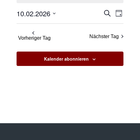
2026
Veransta
Verans
10.02.2026
Suche
Tag
Ansicht
Suche
Datum
Naviga
und
wählen.
Nächster Tag
Ansichte
Vorheriger Tag
Navigati
Kalender abonnieren