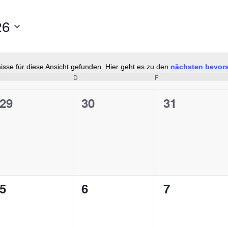
26
sse für diese Ansicht gefunden. Hier geht es zu den
nächsten bevor
Hinweis
MITTWOCH
D
DONNERSTAG
F
FREITAG
0
0
0
29
30
31
en,
Veranstaltungen,
Veranstaltungen,
Veranstalt
0
0
0
5
6
7
en,
Veranstaltungen,
Veranstaltungen,
Veranstalt