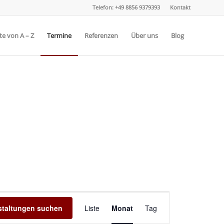
Telefon: +49 8856 9379393
Kontakt
e von A – Z
Termine
Referenzen
Über uns
Blog
Veranstaltung
Ansichten-
staltungen suchen
Liste
Monat
Tag
Navigation