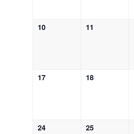
0
0
10
11
Veranstaltungen,
Veranstaltung
0
0
17
18
Veranstaltungen,
Veranstaltung
0
0
24
25