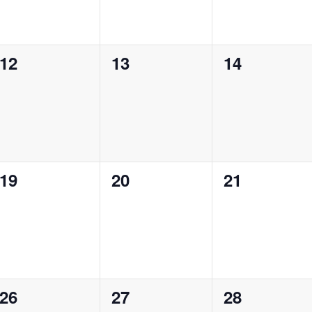
0
0
0
12
13
14
en,
Veranstaltungen,
Veranstaltungen,
Veranstalt
0
0
0
19
20
21
en,
Veranstaltungen,
Veranstaltungen,
Veranstalt
0
0
0
26
27
28