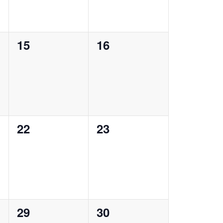
0
0
15
16
ungen,
Veranstaltungen,
Veranstaltungen,
0
0
22
23
ungen,
Veranstaltungen,
Veranstaltungen,
0
0
29
30