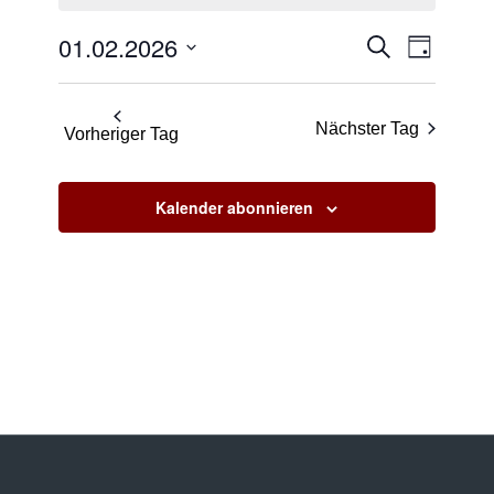
2026
Veransta
Verans
01.02.2026
Suche
Tag
Ansicht
Suche
Datum
Naviga
und
wählen.
Nächster Tag
Ansichte
Vorheriger Tag
Navigati
Kalender abonnieren